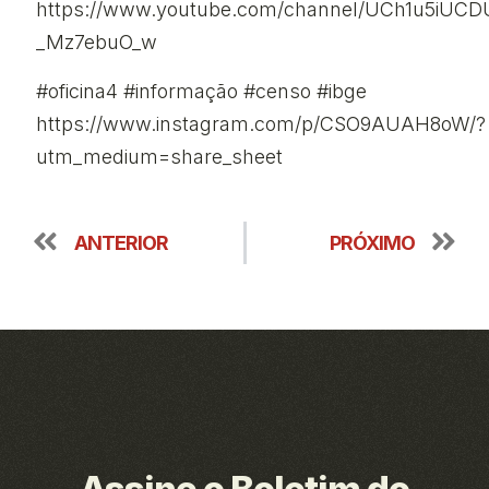
https://www.youtube.com/channel/UCh1u5iUC
_Mz7ebuO_w
#oficina4 #informação #censo #ibge
https://www.instagram.com/p/CSO9AUAH8oW/?
utm_medium=share_sheet
ANTERIOR
PRÓXIMO