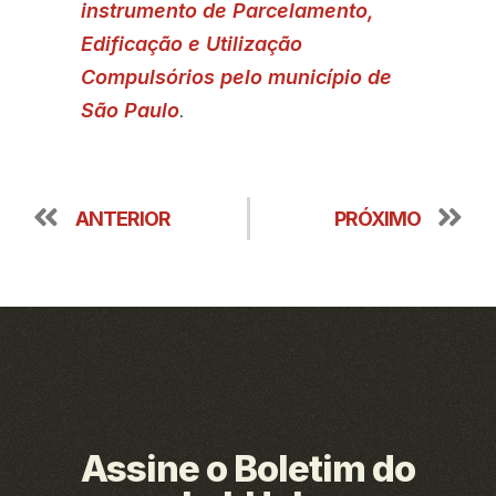
instrumento de Parcelamento,
Edificação e Utilização
Compulsórios pelo município de
São Paulo
.
ANTERIOR
PRÓXIMO
Assine o Boletim do