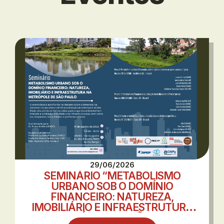
29/06/2026
SEMINÁRIO “METABOLISMO
URBANO SOB O DOMÍNIO
FINANCEIRO: NATUREZA,
IMOBILIÁRIO E INFRAESTRUTURA
NA METRÓPOLE DE SÃO PAULO”