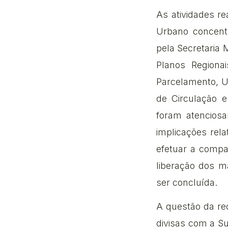
As atividades r
Urbano concentr
pela Secretaria
Planos Regiona
Parcelamento, U
de Circulação e
foram atenciosa
implicações rel
efetuar a compat
liberação dos m
ser concluída.
A questão da red
divisas com a S