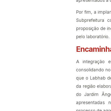
apresentados à 
Por fim, a impl
Subprefeitura c
proposição de i
pelo laboratório.
Encaminh
A integração e
consolidando no
que o Labhab dev
da região elabor
do Jardim Âng
apresentadas n
processo de agr