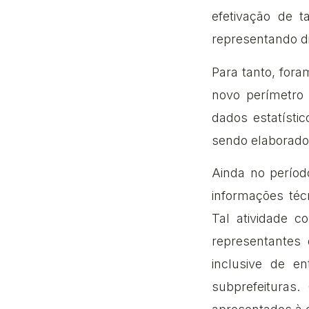
efetivação de t
representando di
Para tanto, fora
novo perímetro 
dados estatíst
sendo elaborado
Ainda no períod
informações téc
Tal atividade c
representantes 
inclusive de e
subprefeituras