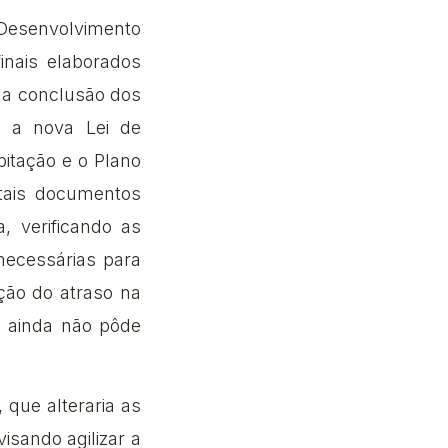
 Desenvolvimento
inais elaborados
da conclusão dos
, a nova Lei de
itação e o Plano
 tais documentos
, verificando as
necessárias para
nção do atraso na
o ainda não pôde
 que alteraria as
sando agilizar a