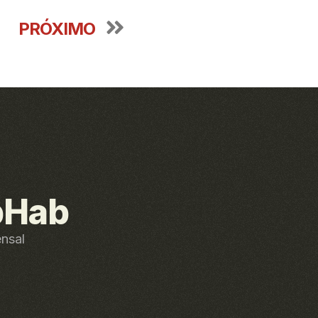
PRÓXIMO
bHab
ensal