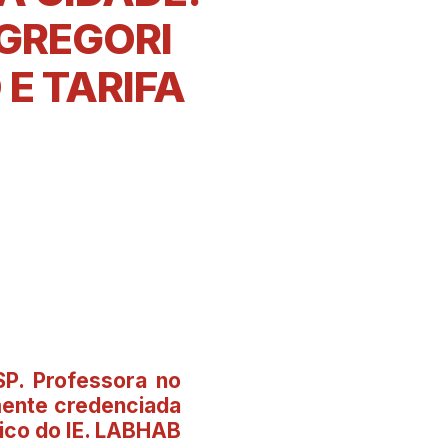
GREGORI
E TARIFA
SP. Professora no
mente credenciada
co do IE. LABHAB