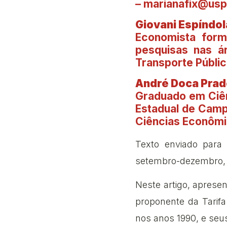
– marianafix@usp
Giovani Espíndol
Economista for
pesquisas nas á
Transporte Públic
André Doca Prad
Graduado em Ciên
Estadual de Camp
Ciências Econômi
Texto enviado para 
setembro-dezembro, 2
Neste artigo, aprese
proponente da Tarif
nos anos 1990, e seu