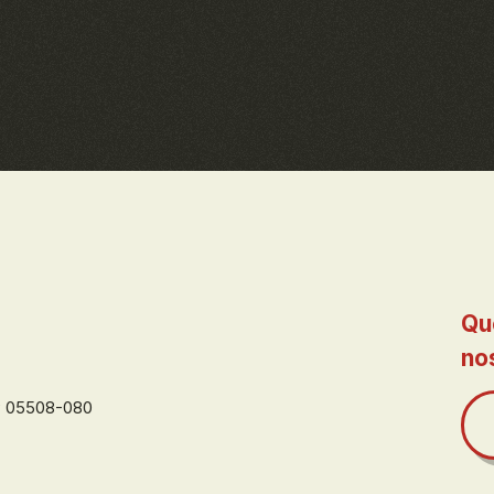
Qu
no
EP 05508-080