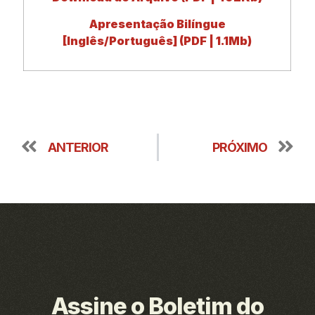
Apresentação Bilíngue
[Inglês/Português] (PDF | 1.1Mb)
ANTERIOR
PRÓXIMO
Assine o Boletim do