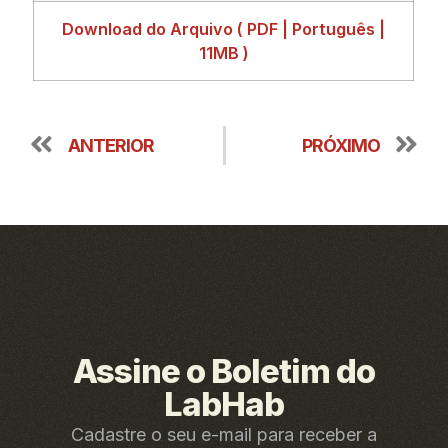
Download do Arquivo ( PDF | Português |
11MB )
ANTERIOR
PRÓXIMO
Assine o Boletim do
LabHab
Cadastre o seu e-mail para receber a