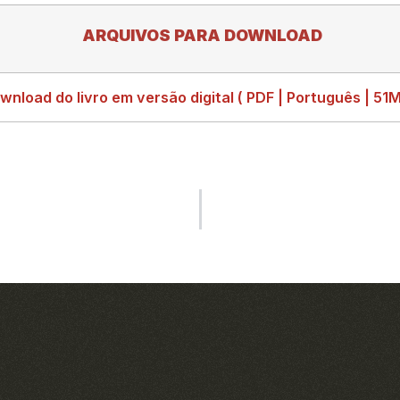
ARQUIVOS PARA DOWNLOAD
wnload do livro em versão digital ( PDF | Português | 51M