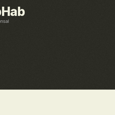
bHab
ensal