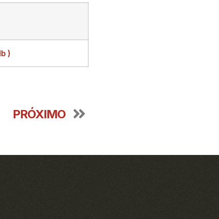
b )
PRÓXIMO