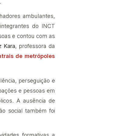
.
lhadores ambulantes,
 integrantes do INCT
ssoas e contou com as
z Kara
, professora da
ntrais de metrópoles
lência, perseguição e
upações e pessoas em
licos. A ausência de
são social também foi
vidades formativas a