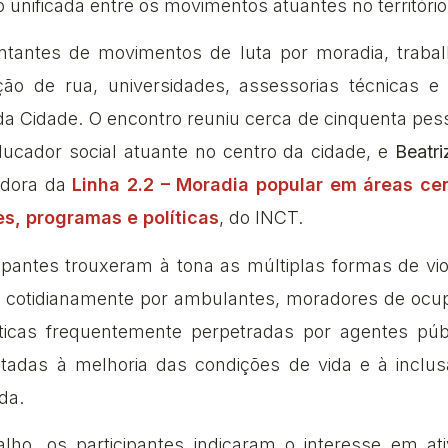
unificada entre os movimentos atuantes no território
entantes de movimentos de luta por moradia, traba
ão de rua, universidades, assessorias técnicas e
a Cidade. O encontro reuniu cerca de cinquenta pe
ducador social atuante no centro da cidade, e
Beatri
adora da
Linha 2.2 – Moradia popular em áreas ce
es, programas e políticas
, do INCT.
cipantes trouxeram à tona as múltiplas formas de vio
das cotidianamente por ambulantes, moradores de oc
áticas frequentemente perpetradas por agentes púb
oltadas à melhoria das condições de vida e à inclu
da.
lho, os participantes indicaram o interesse em ati