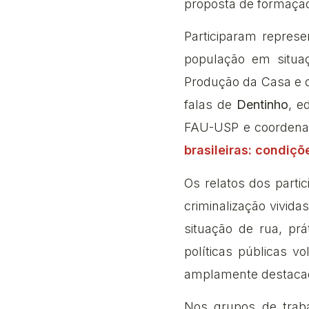
proposta de formação 
Participaram repres
população em situaç
Produção da Casa e d
falas de
Dentinho
, e
FAU-USP e coorden
brasileiras: condiçõ
Os relatos dos parti
criminalização vivi
situação de rua, pr
políticas públicas v
amplamente destaca
Nos grupos de traba