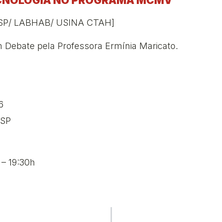
CNOLOGIA NO PROGRAMA MCMV
P/ LABHAB/ USINA CTAH]
 Debate pela Professora Ermínia Maricato.
6
/SP
 – 19:30h