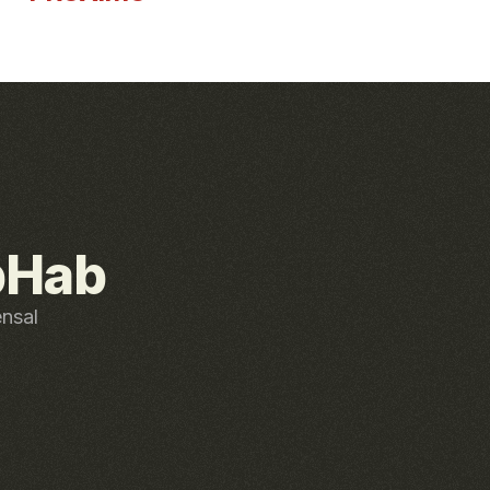
bHab
ensal