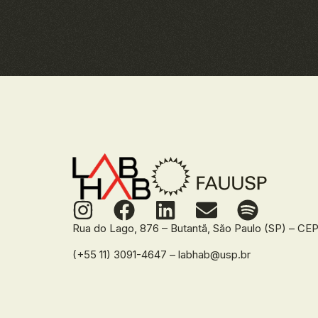
Rua do Lago, 876 – Butantã, São Paulo (SP) – C
(+55 11) 3091-4647 – labhab@usp.br