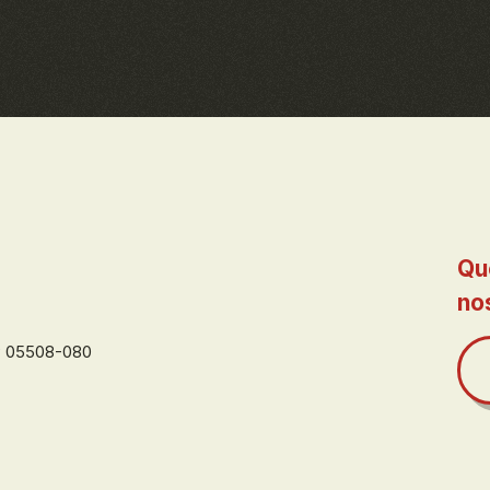
Qu
no
EP 05508-080