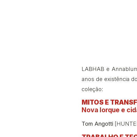
LABHAB e Annablume
anos de existência d
coleção:
MITOS E TRANS
Nova Iorque e cid
Tom Angotti
[HUNTER