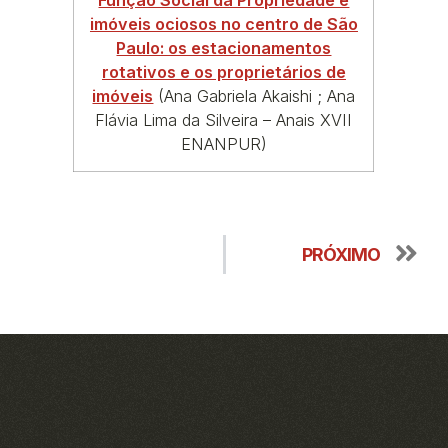
Função Social da Propriedade e
imóveis ociosos no centro de São
Paulo: os estacionamentos
rotativos e os proprietários de
imóveis
(Ana Gabriela Akaishi ; Ana
Flávia Lima da Silveira – Anais XVII
ENANPUR)
PRÓXIMO