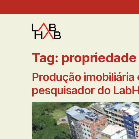
Tag:
propriedade
Produção imobiliária 
pesquisador do LabH