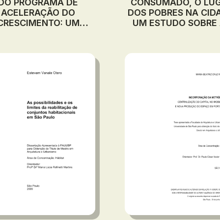
DO PROGRAMA DE
CONSUMADO, O LU
ACELERAÇÃO DO
DOS POBRES NA CID
CRESCIMENTO: UM
UM ESTUDO SOBRE
UDO SOBRE O PAC NO
ZEIS E OS IMPASSES
STADO DO PARÁ E O
REFORMA URBANA 
AR QUE ELE RESERVA
ATUALIDADE
À AMAZÔNIA NO
SENVOLVIMENTO DO
PAÍS