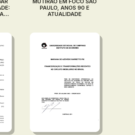
GAR
MUTIRÃO EM FOCO SÃO
ADE:
PAULO, ANOS 90 E
 AS
ATUALIDADE
 DA
NA