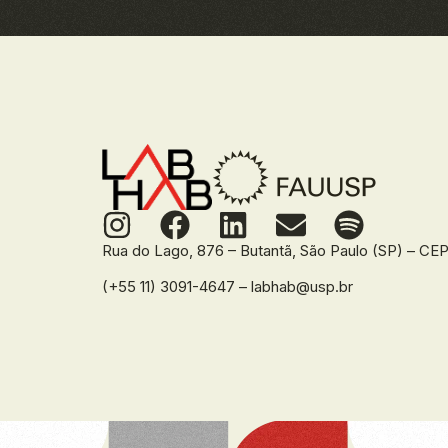
Rua do Lago, 876 – Butantã, São Paulo (SP) – C
(+55 11) 3091-4647 – labhab@usp.br