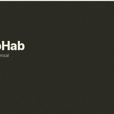
bHab
ensal