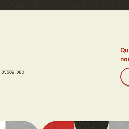
Qu
no
EP 05508-080